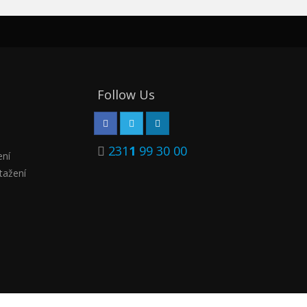
Follow Us
231
1
99 30 00
ení
tažení