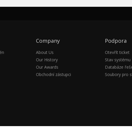
Company
Podpora
én
About Us
Otevřít ticket
Our History
Stav systému
Our Awards
Databáze řeš
Obchodní zástupci
Soubory pro s