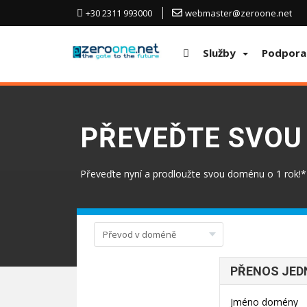
+30 2311 993000
webmaster@zeroone.net
Služby
Podpora
PŘEVEĎTE SVOU
Převeďte nyní a prodloužte svou doménu o 1 rok!*
PŘENOS JED
Jméno domény