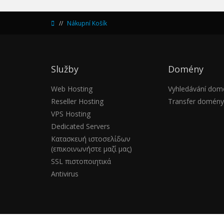
Nákupní Košík
Služby
Domény
Web Hosting
Vyhledávání dom
Reseller Hosting
Transfer domény
VPS Hosting
Dedicated Servers
Κατασκευή ιστοσελίδων
(επικοινωνήστε μαζί μας)
SSL πιστοποιητικά
Antivirus